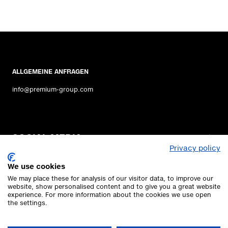
ALLGEMEINE ANFRAGEN
info@premium-group.com
SOCIAL MEDIA
Privacy policy
PREMIUM GROUP
We use cookies
LEGAL
We may place these for analysis of our visitor data, to improve our
website, show personalised content and to give you a great website
experience. For more information about the cookies we use open
the settings.
Geschäftsführer: Jörg Arntz, Simon Kimble
Handelsregister: HRB 86654B | Registergericht: Berlin Charlottenburg |